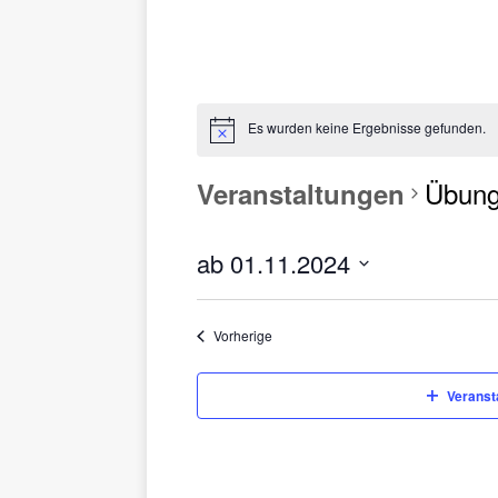
Es wurden keine Ergebnisse gefunden.
Übung
Veranstaltungen
ab 01.11.2024
D
a
Veranstaltungen
Vorherige
t
u
m
Veransta
w
ä
h
l