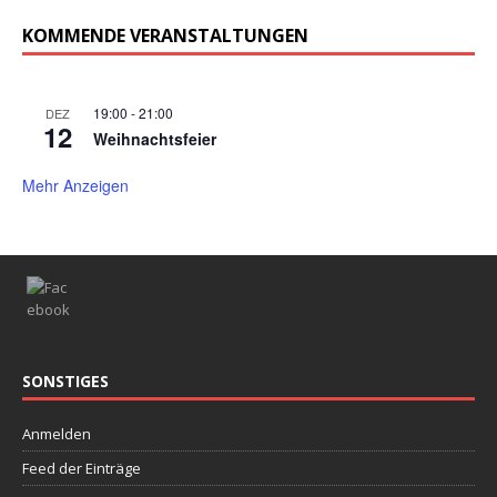
n
c
KOMMENDE VERANSTALTUNGEN
S
h
t
u
e
c
19:00
-
21:00
DEZ
n
12
Weihnachtsfeier
h
-
e
Mehr Anzeigen
N
u
a
v
n
i
d
g
A
a
n
t
SONSTIGES
s
i
i
o
Anmelden
n
c
Feed der Einträge
h